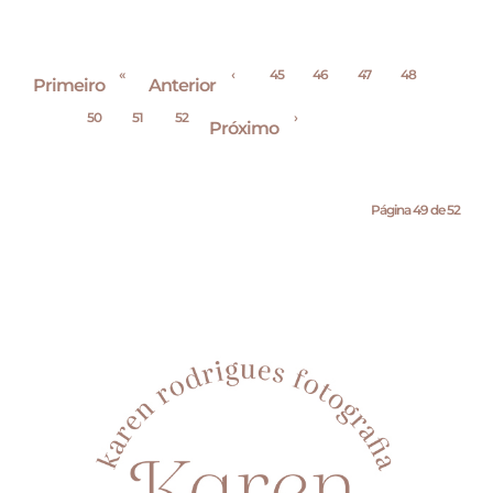
«
‹
45
46
47
48
Primeiro
Anterior
49
50
51
52
›
Próximo
Página 49 de 52